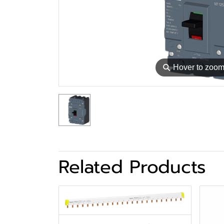
⚲
Hover to zoo
Related Products