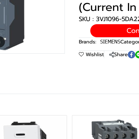
(Current In
SKU : 3VJ1096-5DA
Con
Brands:
SIEMENS
Categor
m
Wishlist
Share