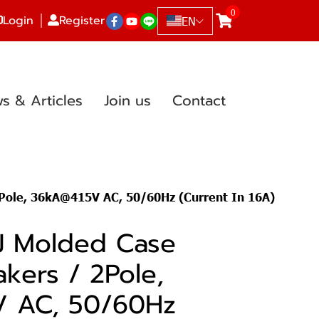
0
Login
Register
EN
s & Articles
Join us
Contact
2Pole, 36kA@415V AC, 50/60Hz (Current In 16A)
J Molded Case
akers / 2Pole,
 AC, 50/60Hz