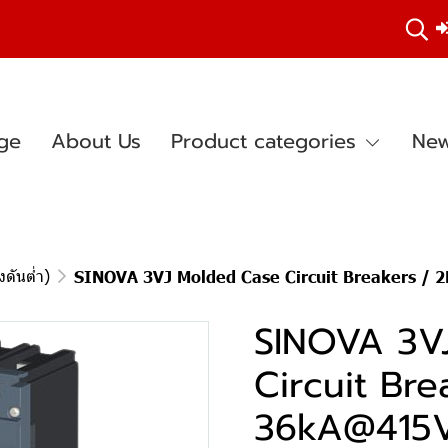
ge
About Us
Product categories
New
ดันต่ำ)
SINOVA 3VJ Molded Case Circuit Breakers / 
SINOVA 3V
Circuit Bre
36kA@415V