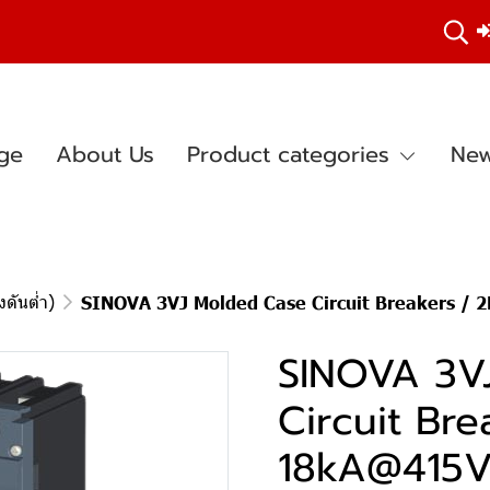
ge
About Us
Product categories
New
ดันต่ำ)
SINOVA 3VJ Molded Case Circuit Breakers / 
SINOVA 3V
Circuit Bre
18kA@415V