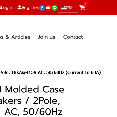
0
Login
Register
EN
s & Articles
Join us
Contact
2Pole, 18kA@415V AC, 50/60Hz (Current In 63A)
J Molded Case
akers / 2Pole,
 AC, 50/60Hz