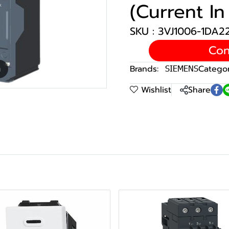
(Current In
SKU : 3VJ1006-1DA
Con
Brands:
SIEMENS
Categor
m
Wishlist
Share