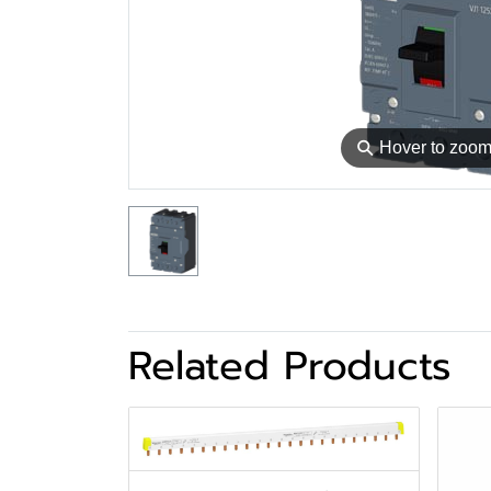
⚲
Hover to zoo
Related Products