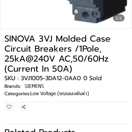
1/1
SINOVA 3VJ Molded Case
Circuit Breakers /1Pole,
25kA@240V AC,50/60Hz
(Current In 50A)
SKU : 3VJ1005-3DA12-0AA0
0 Sold
Brands:
SIEMENS
Categories:
Low Voltage (ระบบแรงดันต่ำ)
Share