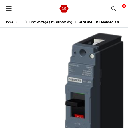
0
Home
...
Low Voltage (ระบบแรงดันต่ำ)
SINOVA 3VJ Molded Case Circuit Breakers /1Pole, 25kA@240V AC,50/60Hz (Current In 50A)