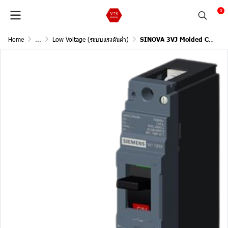
0
Home
...
Low Voltage (ระบบแรงดันต่ำ)
SINOVA 3VJ Molded Case Circuit Breakers /1Pole, 18kA@240V AC,50/60Hz (Current In 63A)