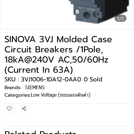
1/1
SINOVA 3VJ Molded Case
Circuit Breakers /1Pole,
18kA@240V AC,50/60Hz
(Current In 63A)
SKU : 3VJ1006-1DA12-0AA0
0 Sold
Brands:
SIEMENS
Categories:
Low Voltage (ระบบแรงดันต่ำ)
Share