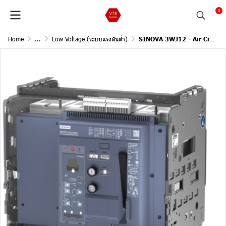
0
Home
...
Low Voltage (ระบบแรงดันต่ำ)
SINOVA 3WJ12 - Air Circuit Breakers, Fixed mounted3-pole, 55KA, I Rated3200 /ETU 350WJ LSI