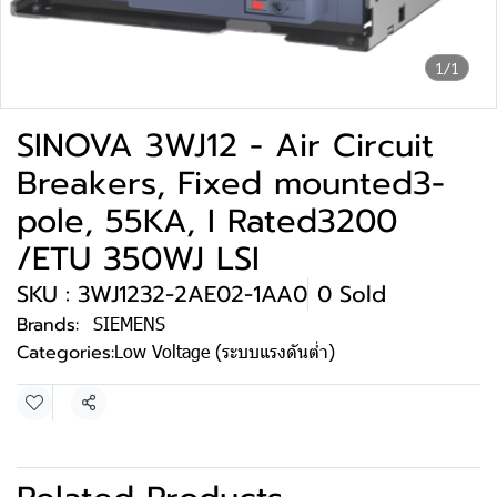
1/1
SINOVA 3WJ12 - Air Circuit
Breakers, Fixed mounted3-
pole, 55KA, I Rated3200
/ETU 350WJ LSI
SKU : 3WJ1232-2AE02-1AA0
0 Sold
Brands:
SIEMENS
Categories:
Low Voltage (ระบบแรงดันต่ำ)
Share