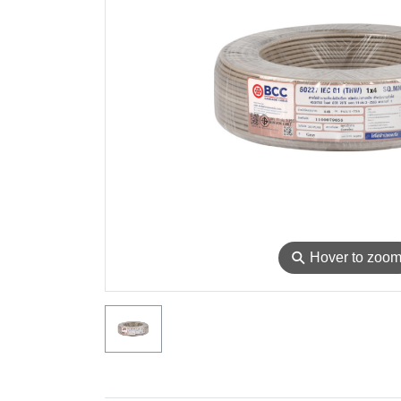
⚲
Hover to zoo