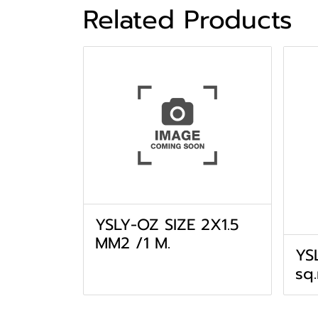
Related Products
YSLY-OZ SIZE 2X1.5
MM2 /1 M.
YS
sq.