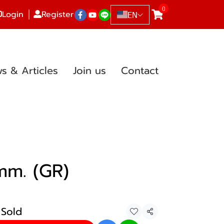
0
Login
Register
EN
s & Articles
Join us
Contact
mm. (GR)
 Sold
Share