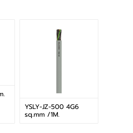
m.
YSLY-JZ-500 4G6
sq.mm /1M.