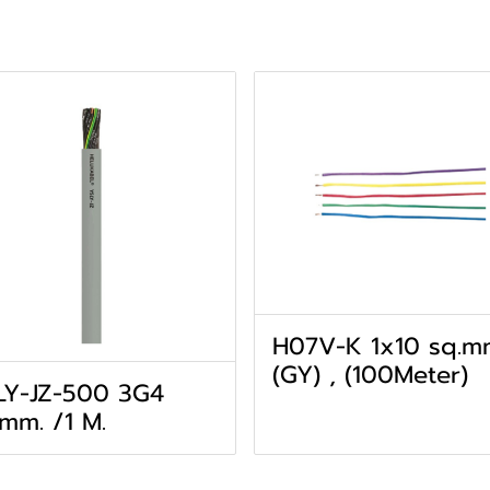
H07V-K 1x10 sq.m
(GY) , (100Meter)
LY-JZ-500 3G4
mm. /1 M.