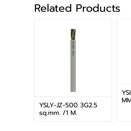
Related Products
YS
MM
YSLY-JZ-500 3G2.5
sq.mm. /1 M.