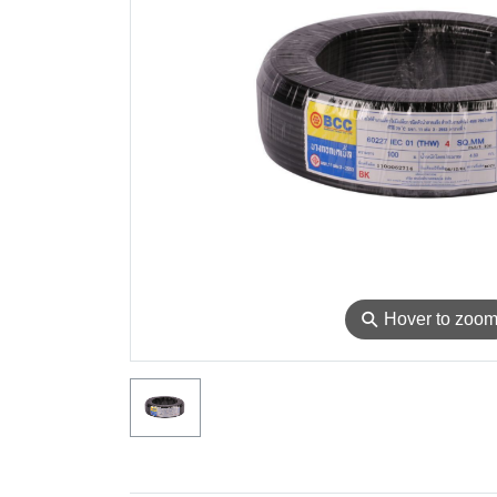
⚲
Hover to zoo