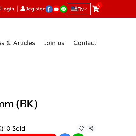
0
Login
Register
EN
s & Articles
Join us
Contact
mm.(BK)
K)
0 Sold
Share