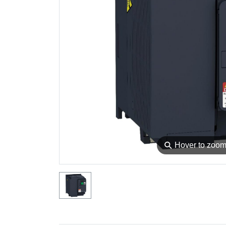
⚲
Hover to zoo