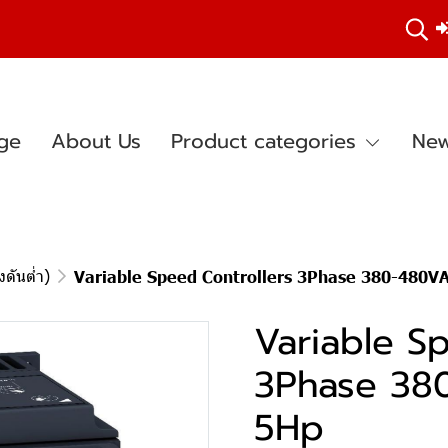
ge
About Us
Product categories
New
ดันต่ำ)
Variable Speed Controllers 3Phase 380-480
Variable S
3Phase 38
5Hp