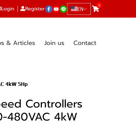
0
Login
Register
EN
s & Articles
Join us
Contact
VAC 4kW 5Hp
peed Controllers
0-480VAC 4kW