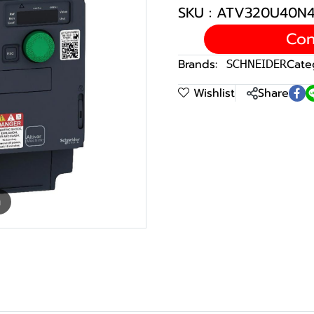
SKU : ATV320U40N
Con
Brands:
SCHNEIDER
Cate
Wishlist
Share
m